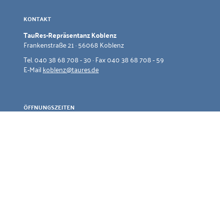
KONTAKT
TauRes-Repräsentanz Koblenz
Frankenstraße 21 · 56068 Koblenz
Tel. 040 38 68 708 - 30 · Fax 040 38 68 708 - 59
E-Mail
koblenz@taures.de
ÖFFNUNGSZEITEN
Termine nach Vereinbarung
Impressum
Datenschutz
ESG-Transparenz
© 2026 TauRes Gesellschaft für Investmentberatung mbH